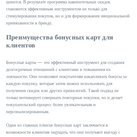
ценится. В результате программа накопительных скидок
становится эффективным инструментом не только для
стимулирования покупок, но и для формирования эмоциональной
привязанности к бренду.
Преимущества бонусных карт для
клиентов
Бонусные карты — это эффективный инструмент для создания
долгосрочных отношений с клиентами и повышения их
лояльности. Они позволяют покупателям накапливать бонусы за
каждую покупку, которые затем можно использовать для
получения скидок или других привилегий. Такой подход не
только мотивирует совершать повторные покупки, но и делает
покупательский процесс более увлекательным и
персонализированным.
Один из главных плюсов бонусных карт заключается в
возможности клиентам ощущать, что они получают выгоду с