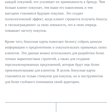
каждой покупкой, что усиливает их привязанность к бренду. Чем
больше клиент покупает, тем выше его накопления, и тем
выгоднее становятся будущие покупки. Это создает
психологический эффект, когда клиент стремится получить бонусы
и «вознаграждение» за свою лояльность, что в свою очередь
повышает частоту покупок.
Кроме того, бонусные карты помогают бизнесу собрать ценную
информацию о предпочтениях и покупательских привычках своих
клиентов. Эти данные можно использовать для разработки более
точных маркетинговых стратегий, а также для создания
персонализированных предложений, которые будут еще более
привлекательными для клиентов. В целом, бонусные карты
становятся не только стимулом для покупок, но и инструментом
для более глубокого понимания своей аудитории.