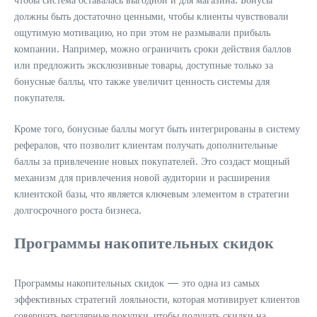
должны быть достаточно ценными, чтобы клиенты чувствовали
ощутимую мотивацию, но при этом не размывали прибыль
компании. Например, можно ограничить сроки действия баллов
или предложить эксклюзивные товары, доступные только за
бонусные баллы, что также увеличит ценность системы для
покупателя.
Кроме того, бонусные баллы могут быть интегрированы в систему
рефералов, что позволит клиентам получать дополнительные
баллы за привлечение новых покупателей. Это создаст мощный
механизм для привлечения новой аудитории и расширения
клиентской базы, что является ключевым элементом в стратегии
долгосрочного роста бизнеса.
Программы накопительных скидок
Программы накопительных скидок — это одна из самых
эффективных стратегий лояльности, которая мотивирует клиентов
совершать регулярные покупки, чтобы получать скидки на