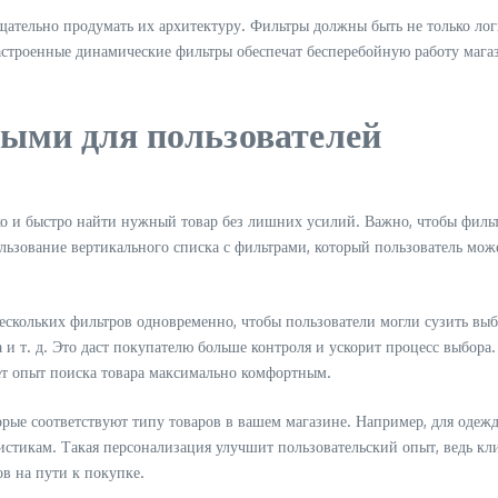
щательно продумать их архитектуру. Фильтры должны быть не только ло
строенные динамические фильтры обеспечат бесперебойную работу магази
ными для пользователей
ко и быстро найти нужный товар без лишних усилий. Важно, чтобы филь
ование вертикального списка с фильтрами, который пользователь может
нескольких фильтров одновременно, чтобы пользователи могли сузить вы
ена и т. д. Это даст покупателю больше контроля и ускорит процесс выбор
ает опыт поиска товара максимально комфортным.
рые соответствуют типу товаров в вашем магазине. Например, для одежд
тикам. Такая персонализация улучшит пользовательский опыт, ведь клие
в на пути к покупке.