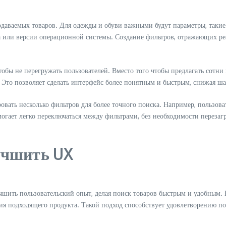
аваемых товаров. Для одежды и обуви важными будут параметры, такие ка
а или версии операционной системы. Создание фильтров, отражающих ре
ы не перегружать пользователей. Вместо того чтобы предлагать сотни 
 Это позволяет сделать интерфейс более понятным и быстрым, снижая шанс
ать несколько фильтров для более точного поиска. Например, пользоват
гает легко переключаться между фильтрами, без необходимости перезаг
учшить UX
шить пользовательский опыт, делая поиск товаров быстрым и удобным. 
ия подходящего продукта. Такой подход способствует удовлетворению пот