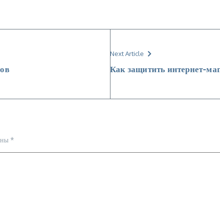
Next Article
ров
Как защитить интернет-маг
ены
*