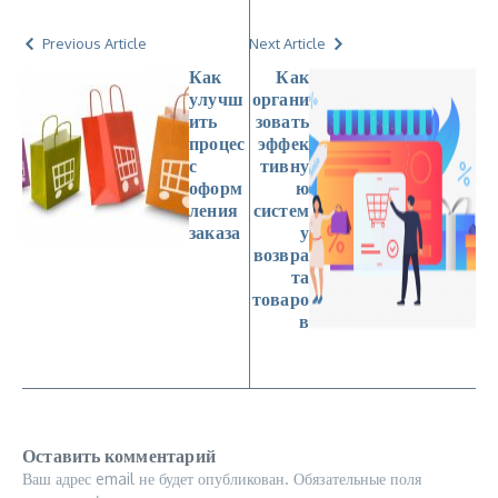
Previous Article
Next Article
Как
Как
улучш
органи
ить
зовать
процес
эффек
с
тивну
оформ
ю
ления
систем
заказа
у
возвра
та
товаро
в
Оставить комментарий
Ваш адрес email не будет опубликован.
Обязательные поля