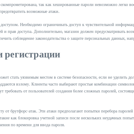
т скомпрометирована, так как хешированные пароли невозможно легко во
 предотвратить возможные атаки.
 доступом. Необходимо ограничивать доступ к чувствительной информаци
лей и прав доступа. Дополнительно, магазин должен предусматривать во
спечить соблюдение законодательства о защите персональных данных, на
и регистрации
может стать уязвимым местом в системе безопасности, если не уделить 
поддаются взлому. Клиенты часто выбирают простые комбинации символов
т требовать от пользователей создания более сложных паролей, состоящ
иту от брутфорс-атак. Эти атаки предполагают попытки перебора парол
такие как блокировка учетной записи после нескольких неудачных попы
чения по времени для ввода пароля.