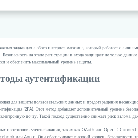
важная задача для любого интернет-магазина, который работает с личн
ей. Безопасность на этапе регистрации и входа защищает не только данн
ки и обеспечить максимальный уровень защиты.
етоды аутентификации
ющая для защиты пользовательских данных и предотвращения несанкцио
ификация (2FA). Этот метод добавляет дополнительный уровень безопасно
 электронную почту. Такой подход существенно снижает риск взлома, да
нных протоколов аутентификации, таких как OAuth или OpenID Connect.
ebook или Apple. Они обеспечивают высокий уровень безопасности, так