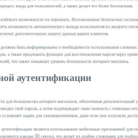
роцесс входа для пользователей, а также делает его более безопасным.
 избежать возможности их перехвата. Использование безопасных сессио
треть возможность автоматического выхода пользователя из аккаунта пос
беспечат дополнительную защиту данных ваших клиентов.
и должны быть информированы о необходимости использования сложных п
ации, а также предложить функции для восстановления пароля через про
олей, что также повышает уровень безопасности интернет-магазина.
ной аутентификации
сти для большинства интернет-магазинов, обеспечивая дополнительный у
 вводит свой пароль, а затем подтверждает свою личность с помощью вто
о усложняет задачу для злоумышленников, даже если они получили досту
 аутентификации является использование мобильных приложений для ген
овляются каждые 30 секунд, что делает их крайне сложными для подбора