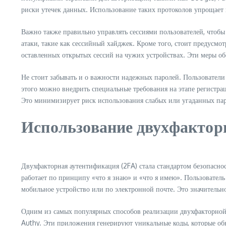
риски утечек данных. Использование таких протоколов упрощает п
Важно также правильно управлять сессиями пользователей, чтобы
атаки, такие как сессийный хайджек. Кроме того, стоит предусмо
оставленных открытых сессий на чужих устройствах. Эти меры о
Не стоит забывать и о важности надежных паролей. Пользовател
этого можно внедрить специальные требования на этапе регистр
Это минимизирует риск использования слабых или угаданных пар
Использование двухфактор
Двухфакторная аутентификация (2FA) стала стандартом безопасно
работает по принципу «что я знаю» и «что я имею». Пользователь
мобильное устройство или по электронной почте. Это значительн
Одним из самых популярных способов реализации двухфакторной
Authy. Эти приложения генерируют уникальные коды, которые обн