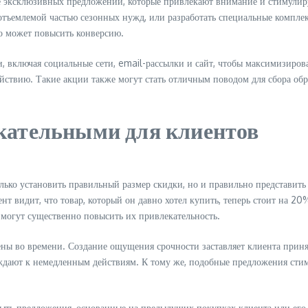
е эксклюзивных предложений, которые привлекают внимание и стимулир
отъемлемой частью сезонных нужд, или разработать специальные комплек
то может повысить конверсию.
, включая социальные сети, email-рассылки и сайт, чтобы максимизиров
йствию. Такие акции также могут стать отличным поводом для сбора обр
екательными для клиентов
олько установить правильный размер скидки, но и правильно представи
ент видит, что товар, который он давно хотел купить, теперь стоит на 2
 могут существенно повысить их привлекательность.
чены во времени. Создание ощущения срочности заставляет клиента при
дают к немедленным действиям. К тому же, подобные предложения стиму
быть предложения, основанные на предыдущих покупках клиента или его