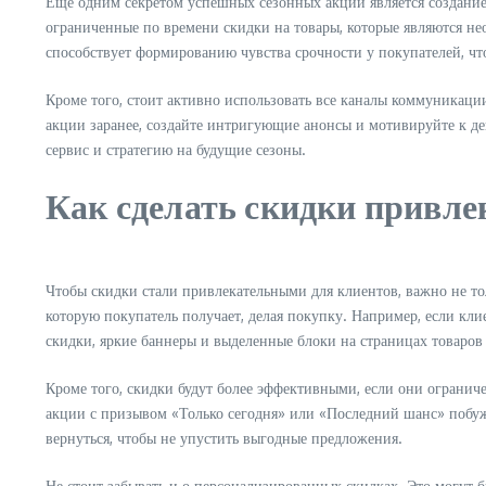
Еще одним секретом успешных сезонных акций является создани
ограниченные по времени скидки на товары, которые являются не
способствует формированию чувства срочности у покупателей, ч
Кроме того, стоит активно использовать все каналы коммуникации
акции заранее, создайте интригующие анонсы и мотивируйте к де
сервис и стратегию на будущие сезоны.
Как сделать скидки привл
Чтобы скидки стали привлекательными для клиентов, важно не т
которую покупатель получает, делая покупку. Например, если кли
скидки, яркие баннеры и выделенные блоки на страницах товаров
Кроме того, скидки будут более эффективными, если они ограни
акции с призывом «Только сегодня» или «Последний шанс» побуж
вернуться, чтобы не упустить выгодные предложения.
Не стоит забывать и о персонализированных скидках. Это могут 