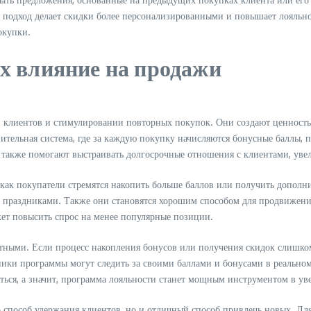
й подход делает скидки более персонализированными и повышает лояльнос
окупки.
х влияние на продажи
 клиентов и стимулировании повторных покупок. Они создают ценность д
ительная система, где за каждую покупку начисляются бонусные баллы, п
 также помогают выстраивать долгосрочные отношения с клиентами, уве
 как покупатели стремятся накопить больше баллов или получить допол
праздниками. Также они становятся хорошим способом для продвижения 
ет повысить спрос на менее популярные позиции.
ными. Если процесс накопления бонусов или получения скидок слишком
ики программы могут следить за своими баллами и бонусами в реальном 
аться, а значит, программа лояльности станет мощным инструментом в у
о способ удержания клиентов, но и отличный способ привлечь новых. Д