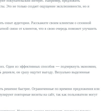
уют покупательский интерес. Например, предложить
ты. Это не только создает ощущение эксклюзивности, но и
ать охват аудитории. Расскажите своим клиентам о сезонной
атной связи от клиентов, что в свою очередь поможет улучшить
ть их. Один из эффективных способов — подчеркнуть экономию,
0% дешевле, он сразу ощутит выгоду. Визуально выделенные
нять решение быстрее. Ограниченные по времени предложения или
лируют повторные визиты на сайт, так как пользователи могут
 интересах. Например, можно предложить скидку на товары,