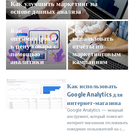
Как улучшить маркетинг на
основе данных анализа
Как
Как
оптимизироват
использовать
ь цену товара с
отчёты по
помощью
маркетинговым
аналитики
кампаниям
Как использовать
Google Analytics для
интернет-магазина
Google Analytics — мощный
инструмент, который помогает
интернет-магазинам отслеживать
поведение пользователей на с...